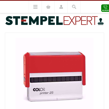
Colop Stempel
Colop Printer
Colop Printer 25
VORHERIGES MODELL
NÄCHSTES MODELL