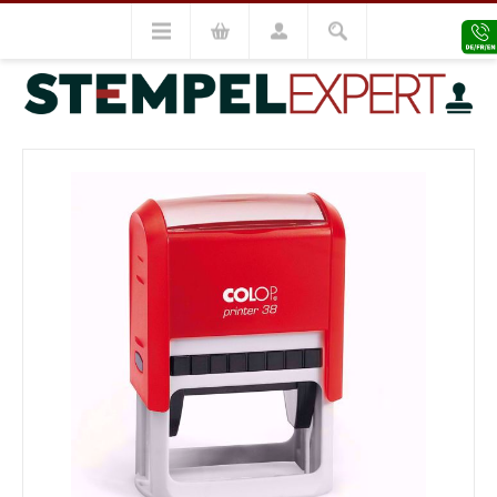
Colop Stempel
Colop Printer
Colop Printer 38
VORHERIGES MODELL
NÄCHSTES MODELL