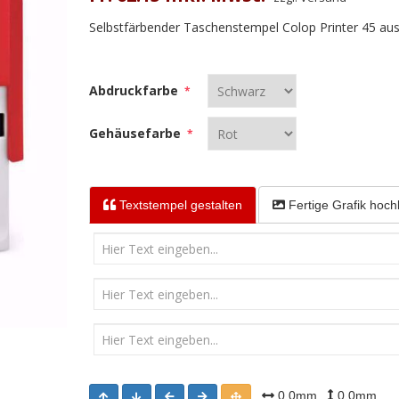
Selbstfärbender Taschenstempel Colop Printer 45 aus
Abdruckfarbe
*
Gehäusefarbe
*
Textstempel
gestalten
Fertige Grafik
hoch
0.0mm
0.0mm