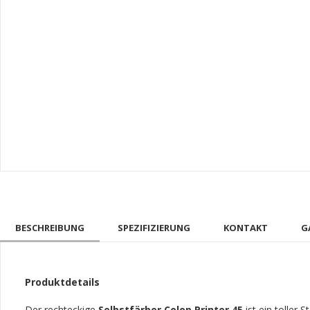
BESCHREIBUNG
SPEZIFIZIERUNG
KONTAKT
G
Produktdetails
Der rechteckige
Selbstfärber
Colop Printer 45
ist ein toller