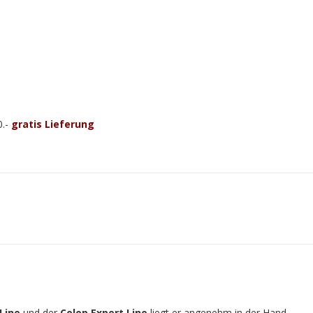
0.-
gratis Lieferung
 Line
und der
Colop Expert Line
liegt er angenehm in der Hand.