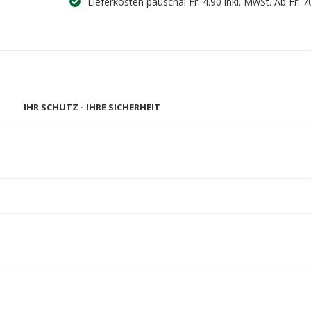
Lieferkosten pauschal Fr. 4.90 inkl. MwSt. Ab Fr. 7
IHR SCHUTZ - IHRE SICHERHEIT