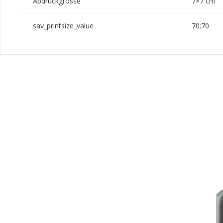
Abdruckgrösse
7×7 cm
sav_printsize_value
70;70