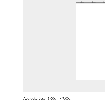
Abdruckgrösse:
7.00
cm ×
7.00
cm