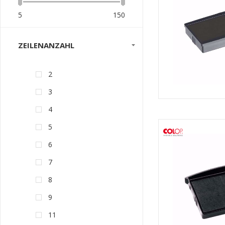
5
150
ZEILENANZAHL
2
3
4
5
6
7
8
9
11