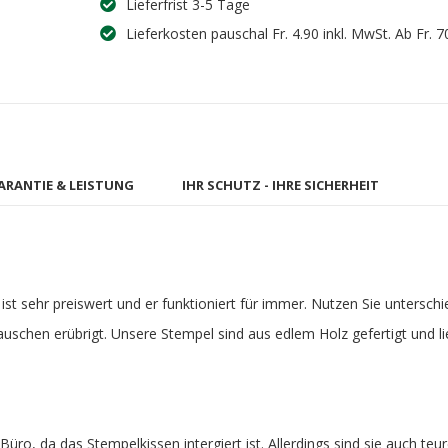
Lieferfrist 3-5 Tage
Lieferkosten pauschal Fr. 4.90 inkl. MwSt. Ab Fr. 7
ARANTIE & LEISTUNG
IHR SCHUTZ - IHRE SICHERHEIT
st sehr preiswert und er funktioniert für immer. Nutzen Sie untersch
tauschen erübrigt. Unsere Stempel sind aus edlem Holz gefertigt und l
üro, da das Stempelkissen intergiert ist. Allerdings sind sie auch teu