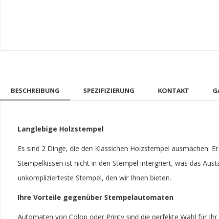
BESCHREIBUNG
SPEZIFIZIERUNG
KONTAKT
G
Langlebige Holzstempel
Es sind 2 Dinge, die den Klassichen Holzstempel ausmachen: Er i
Stempelkissen ist nicht in den Stempel intergriert, was das Aus
unkomplizierteste Stempel, den wir Ihnen bieten.
Ihre Vorteile gegenüber Stempelautomaten
Automaten von Colop oder Printy sind die perfekte Wahl für Ihr B