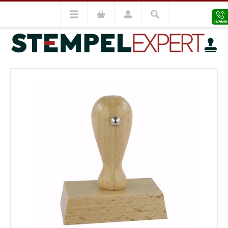
Holzstempel
Holzstempel 30x70
VORHERIGES MODELL
NÄCHSTES MODELL