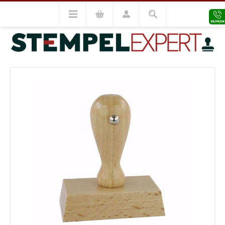
Holzstempel
Holzstempel 30x90
VORHERIGES MODELL
NÄCHSTES MODELL