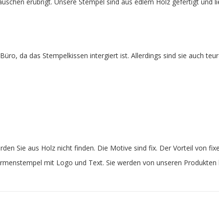
tauschen erübrigt. Unsere Stempel sind aus edlem Holz gefertigt und l
üro, da das Stempelkissen intergiert ist. Allerdings sind sie auch teu
en Sie aus Holz nicht finden. Die Motive sind fix. Der Vorteil von f
Firmenstempel mit Logo und Text. Sie werden von unseren Produkten b