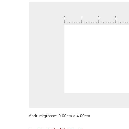
Abdruckgrösse:
9.00
cm ×
4.00
cm