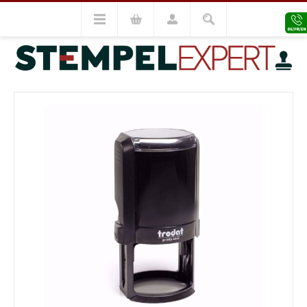
Trodat Stempel
Rundstempel
Trodat Printy 4642
VORHERIGES MODELL
NÄCHSTES MODELL