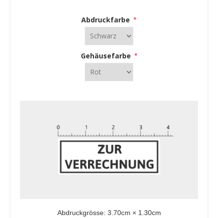
Abdruckfarbe
*
Gehäusefarbe
*
Abdruckgrösse:
3.70
cm ×
1.30
cm