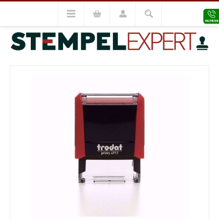
Trodat Stempel
Trodat Printy
Trodat Printy 4911
VORHERIGES MODELL
NÄCHSTES MODELL