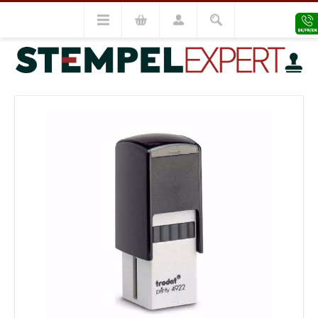
Trodat Stempel
Trodat Printy
Trodat Printy 4922
VORHERIGES MODELL
NÄCHSTES MODELL