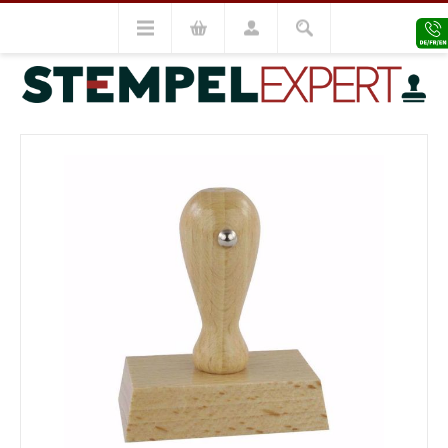
Holzstempel
Holzstempel 20x80
VORHERIGES MODELL
NÄCHSTES MODELL