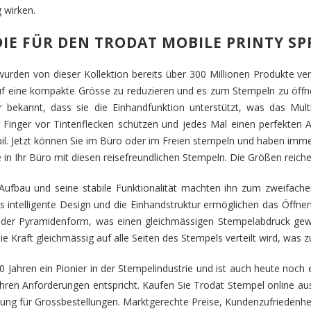
g wirken.
IE FÜR DEN TRODAT MOBILE PRINTY S
rden von dieser Kollektion bereits über 300 Millionen Produkte verk
f eine kompakte Grösse zu reduzieren und es zum Stempeln zu öffn
ür bekannt, dass sie die Einhandfunktion unterstützt, was das Multi
e Finger vor Tintenflecken schützen und jedes Mal einen perfekten 
l. Jetzt können Sie im Büro oder im Freien stempeln und haben immer
 in Ihr Büro mit diesen reisefreundlichen Stempeln. Die Größen reiche
 Aufbau und seine stabile Funktionalität machten ihn zum zweifach
 intelligente Design und die Einhandstruktur ermöglichen das Öffnen 
oder Pyramidenform, was einen gleichmässigen Stempelabdruck gewähr
die Kraft gleichmässig auf alle Seiten des Stempels verteilt wird, was 
00 Jahren ein Pionier in der Stempelindustrie und ist auch heute noc
Ihren Anforderungen entspricht. Kaufen Sie Trodat Stempel online a
rung für Grossbestellungen. Marktgerechte Preise, Kundenzufriedenhe