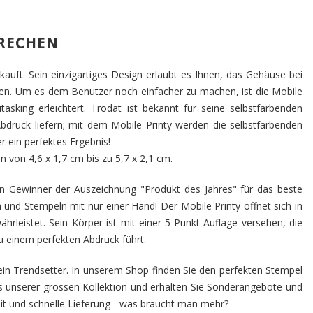
PRECHEN
auft. Sein einzigartiges Design erlaubt es Ihnen, das Gehäuse bei
en. Um es dem Benutzer noch einfacher zu machen, ist die Mobile
tasking erleichtert. Trodat ist bekannt für seine selbstfärbenden
Abdruck liefern; mit dem Mobile Printy werden die selbstfärbenden
 ein perfektes Ergebnis!
n von 4,6 x 1,7 cm bis zu 5,7 x 2,1 cm.
en Gewinner der Auszeichnung "Produkt des Jahres" für das beste
und Stempeln mit nur einer Hand! Der Mobile Printy öffnet sich in
leistet. Sein Körper ist mit einer 5-Punkt-Auflage versehen, die
zu einem perfekten Abdruck führt.
h ein Trendsetter. In unserem Shop finden Sie den perfekten Stempel
us unserer grossen Kollektion und erhalten Sie Sonderangebote und
it und schnelle Lieferung - was braucht man mehr?