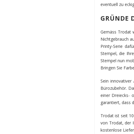
eventuell zu ecki
GRÜNDE D
Gemäss Trodat wu
Nichtgebrauch au
Printy-Serie daf
Stempel, die Ihr
Stempel nun mobi
Bringen Sie Farbe
Sein innovativer
Bürozubehör. Das
einer Dreiecks- 
garantiert, dass 
Trodat ist seit 1
von Trodat, der 
kostenlose Liefe