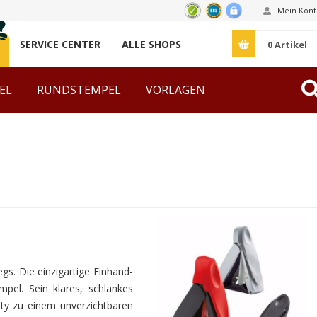
Mein Kont
SERVICE CENTER
ALLE SHOPS
0
Artikel
EL
RUNDSTEMPEL
VORLAGEN
ZUBEHÖR
egs. Die einzigartige Einhand-
el. Sein klares, schlankes
nty zu einem unverzichtbaren