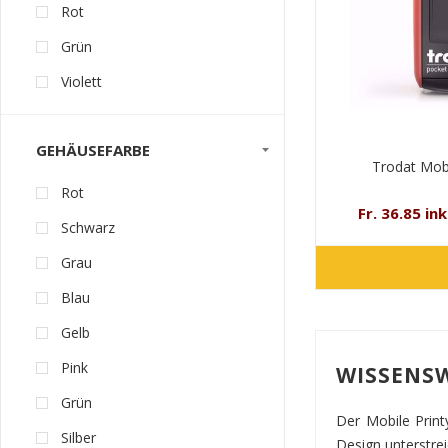
Rot
Grün
Violett
GEHÄUSEFARBE
Trodat Mobi
Rot
Fr. 36.85 in
Schwarz
Grau
Blau
Gelb
Pink
WISSENSW
Grün
Der Mobile Print
Silber
Design unterstrei