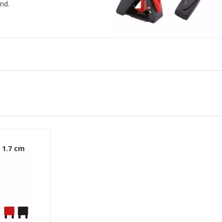
end.
x 1.7 cm