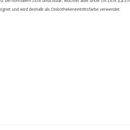
t bei normalem Licht unsichtbar, leuchtet aber unter UV-Licht (ca.3
ignet und wird deshalb als Diskothekeneintrittsfarbe verwendet.