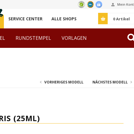
Mein Kont
SERVICE CENTER
ALLE SHOPS
0
Artikel
EL
RUNDSTEMPEL
VORLAGEN
ZUBEHÖR
VORHERIGES MODELL
NÄCHSTES MODELL
IS (25ML)