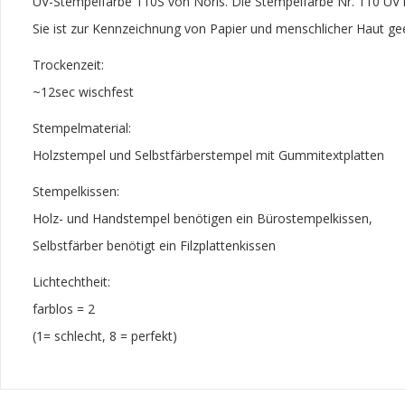
UV-Stempelfarbe 110S von Noris. Die Stempelfarbe Nr. 110 UV is
Sie ist zur Kennzeichnung von Papier und menschlicher Haut gee
Trockenzeit:
~12sec wischfest
Stempelmaterial:
Holzstempel und Selbstfärberstempel mit Gummitextplatten
Stempelkissen:
Holz- und Handstempel benötigen ein Bürostempelkissen,
Selbstfärber benötigt ein Filzplattenkissen
Lichtechtheit:
farblos = 2
(1= schlecht, 8 = perfekt)